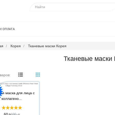
И ОПЛАТА
ая
Корея
Тканевые маски Корея
Тканевые маски
варов:
ая маска для лица с
коллагено...
60
p
100
p