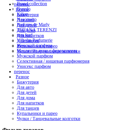
Brand collection
перенос
Byredo
Разное
Kilian
Бижутерия
Nasomatto
Для авто
Parfums de Marly
Для детей
TIZIANA TERENZI
Для дома
tom ford
Для напитков
Vilhelm Parfumerie
Для танцев
Женский парфюм
Купальники и парео
Масляные духи с феромонами
Чулки / Танцевальные колготки
Мужской парфюм
Селективная / нишевая парфюмерия
Унисекс парфюм
перенос
Разное
Бижутерия
Для авто
Для детей
Для дома
Для напитков
Для танцев
Купальники и парео
Чулки / Танцевальные колготки
Фильтр товаров