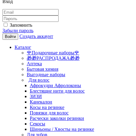
Вход
Запомнить
Забыли пароль
Создать аккаунт
Войти
Каталог
🌹Подарочные наборы🌹
🎁🎁РАСПРОДАЖА🎁🎁
Аптека
Бытовая химия
Выгодные наборы
Для волос
Афрокудри Афролоконы
Блестящие нити для волос
ЗИЗИ
Канекалон
Косы на резинке
Повязки для волос
Расчески заколки резинки
Секосы
Шиньоны / Хвосты на резинке
Для зубов