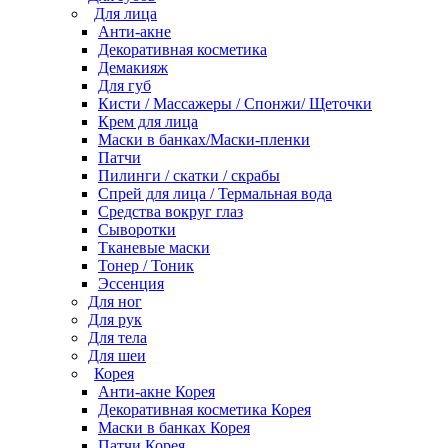
Для лица
Анти-акне
Декоративная косметика
Демакияж
Для губ
Кисти / Массажеры / Спонжи/ Щеточки
Крем для лица
Маски в банках/Маски-пленки
Патчи
Пилинги / скатки / скрабы
Спрей для лица / Термальная вода
Средства вокруг глаз
Сыворотки
Тканевые маски
Тонер / Тоник
Эссенция
Для ног
Для рук
Для тела
Для шеи
Корея
Анти-акне Корея
Декоративная косметика Корея
Маски в банках Корея
Патчи Корея