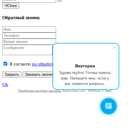
Ч
Close
Обратный звонок
Я согласен
на обработку моих персональных данных
Виктория
Здравствуйте! Готова помочь
Закрыть
Заказать звонок
вам. Напишите мне, если у
вас появятся вопросы.
Ok
Платформа интернет-магазина
Asiancosmo.com - PHPShop © 2026