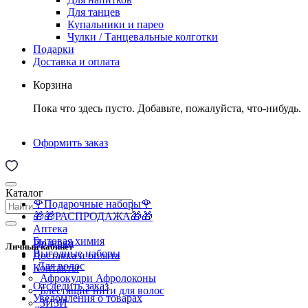
Для танцев
Купальники и парео
Чулки / Танцевальные колготки
Подарки
Доставка и оплата
Корзина
Пока что здесь пусто. Добавьте, пожалуйста, что-нибудь.
Оформить заказ
Каталог
🌹Подарочные наборы🌹
🎁🎁РАСПРОДАЖА🎁🎁
Аптека
Бытовая химия
Подарки
Личный кабинет
Выгодные наборы
Доставка и оплата
Для волос
Контакты
Афрокудри Афролоконы
Отследить заказ
Блестящие нити для волос
Уведомления о товарах
ЗИЗИ