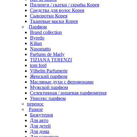
Пилинги / скатки / скрабы Корея
Средства для волос Корея
Сыворотки Корея
Тканевые маски Корея
Парфюм
Brand collection
Byredo
Kilian
Nasomatto
Parfums de Marly
TIZIANA TERENZI
tom ford
Vilhelm Parfumerie
Женский парфюм
Масляные духи с феромонами
Мужской парфюм
Селективная / нишевая парфюмерия
Унисекс парфюм
перенос
Разное
Бижутерия
Для авто
Для детей
Для дома
Для напитков